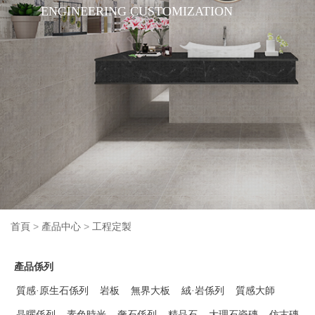
ENGINEERING CUSTOMIZATION
首頁
>
產品中心
>
工程定製
產品係列
質感·原生石係列
岩板
無界大板
絨·岩係列
質感大師
晶曜係列
素色時光
奢石係列
精品石
大理石瓷磚
仿古磚