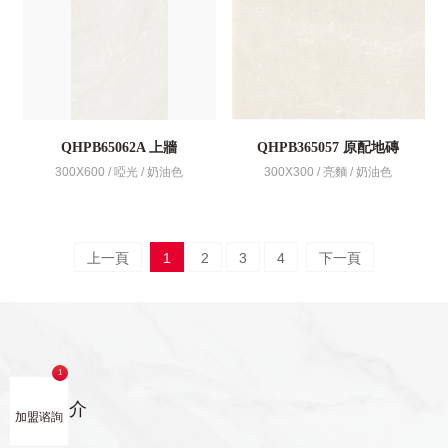
QHPB65062A 上牆
QHPB365057 原配地磚
300X600 / 啞光 / 奶油色
300X300 / 亮麵 / 奶油色
上一頁
1
2
3
4
下一頁
品牌簡介
加盟谘詢